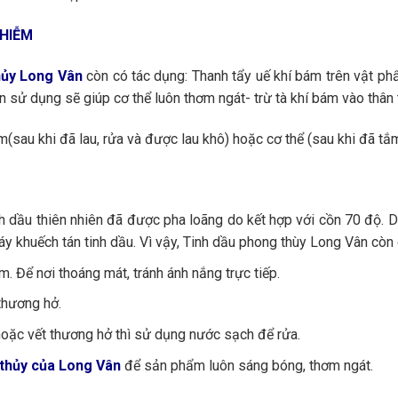
NHIỄM
hủy Long Vân
còn có tác dụng: Thanh tẩy uế khí bám trên vật phẩ
sử dụng sẽ giúp cơ thể luôn thơm ngát- trừ tà khí bám vào thân 
(sau khi đã lau, rửa và được lau khô) hoặc cơ thể (sau khi đã tắ
nh dầu thiên nhiên đã được pha loãng do kết hợp với cồn 70 độ.
y khuếch tán tinh dầu. Vì vậy, Tinh dầu phong thùy Long Vân còn 
. Để nơi thoáng mát, tránh ánh nắng trực tiếp.
thương hở.
hoặc vết thương hở thì sử dụng nước sạch để rửa.
thủy của Long Vân
để sản phẩm luôn sáng bóng, thơm ngát.