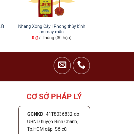
ất
Nhang Xông Cây | Phong thủy bình
an may mắn
)
0
₫
/ Thùng (30 hộp)
CƠ SỞ PHÁP LÝ
GCNKD:
41T8036832 do
UBND huyện Bình Chánh,
Tp.HCM cấp. Số cũ: