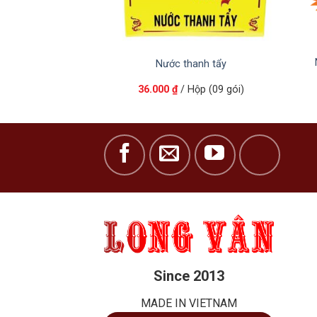
g thắp
Nước thanh tẩy
(Khoảng 50 cây)
36.000
₫
/ Hộp (09 gói)
Since 2013
MADE IN VIETNAM