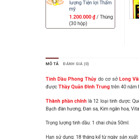
lượng Tiện lợi Thẩm
mỹ
1.200.000
₫
/ Thùng
(30 hộp)
MÔ TẢ
ĐÁNH GIÁ (0)
Tinh Dầu Phong Thủy
do cơ sở
Long Vâ
được
Thầy Quản Đình Trung
trên 40 năm 
Thành phần chính
là 12 loại tinh dược: Q
Bạch đàn hương, Đan sa, Kim ngân hoa, Vit
Trọng lượng tinh dầu: 1 chai chứa 50ml.
Hạn sử dụng: 18 tháng kể từ ngày sản xuất i