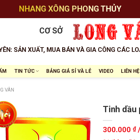
NHANG XÔNG PHONG THỦY
CƠ SỞ
ÊN: SẢN XUẤT, MUA BÁN VÀ GIA CÔNG CÁC LO
HẨM
TIN TỨC
BẢNG GIÁ SỈ VÀ LẺ
VIDEO
LIÊN HỆ
G VÂN
Tinh dầu 
300.000
₫
/