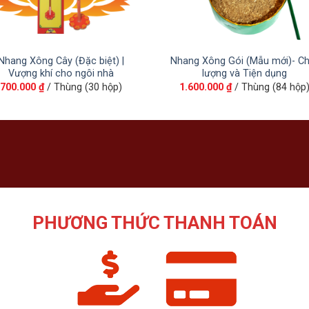
Nhang Xông Cây (Đặc biệt) |
Nhang Xông Gói (Mẫu mới)- Ch
Vượng khí cho ngôi nhà
lượng và Tiện dụng
700.000
₫
/ Thùng (30 hộp)
1.600.000
₫
/ Thùng (84 hộp
PHƯƠNG THỨC THANH TOÁN