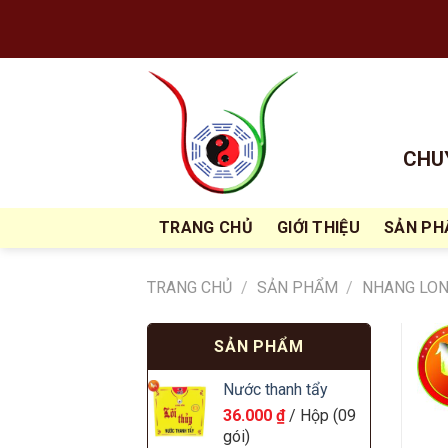
Skip
to
content
CHUY
TRANG CHỦ
GIỚI THIỆU
SẢN P
TRANG CHỦ
/
SẢN PHẨM
/
NHANG LON
SẢN PHẨM
Nước thanh tẩy
36.000
₫
/ Hộp (09
gói)