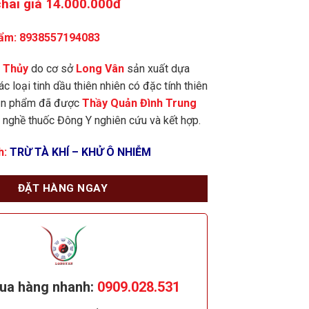
chai giá 14.000.000đ
hẩm: 8938557194083
 Thủy
do cơ sở
Long Vân
sản xuất dựa
ác loại tinh dầu thiên nhiên có đặc tính thiên
ản phẩm đã được
Thầy Quản Đình Trung
 nghề thuốc Đông Y nghiên cứu và kết hợp.
h:
TRỪ TÀ KHÍ – KHỬ Ô NHIỄM
ĐẶT HÀNG NGAY
mua hàng nhanh:
0909.028.531