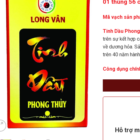
01 thùng 56 
Mã vạch sản p
Tinh Dầu Phong
trên sự kết hợp c
về dương hỏa. S
trên 40 năm hành
Công dụng chín
Hỗ trợ 