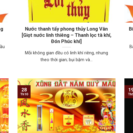
ng
Nước thanh tẩy phong thủy Long Vân
B
[Giọt nước linh thiêng – Thanh lọc tà khí,
Đón Phúc khí]
cầu
B
Mỗi không gian đều có linh khí riêng, nhưng
theo thời gian; bụi bặm và...
28
1
Th10
Th