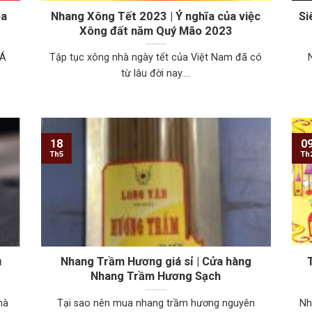
óa
Nhang Xông Tết 2023 | Ý nghĩa của việc
Si
Xông đất năm Quý Mão 2023
 Á
Tập tục xông nhà ngày tết của Việt Nam đã có
từ lâu đời nay....
18
0
Th5
Th
ụ
Nhang Trầm Hương giá sỉ | Cửa hàng
Nhang Trầm Hương Sạch
hà
Tại sao nên mua nhang trầm hương nguyên
Nh