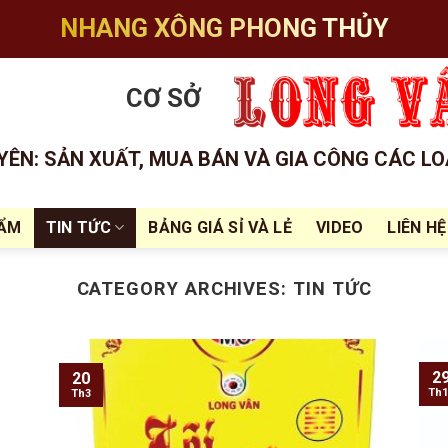
NHANG XÔNG PHONG THỦY
CƠ SỞ
ÊN: SẢN XUẤT, MUA BÁN VÀ GIA CÔNG CÁC LO
HẨM
TIN TỨC
BẢNG GIÁ SỈ VÀ LẺ
VIDEO
LIÊN HỆ
CATEGORY ARCHIVES:
TIN TỨC
2
20
Th1
Th3