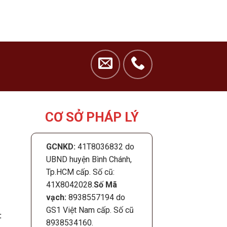
CƠ SỞ PHÁP LÝ
GCNKD:
41T8036832 do
UBND huyện Bình Chánh,
Tp.HCM cấp. Số cũ:
41X8042028.
Số Mã
vạch:
8938557194 do
GS1 Việt Nam cấp. Số cũ
:
8938534160.