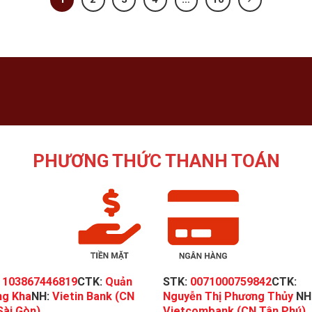
PHƯƠNG THỨC THANH TOÁN
:
103867446819
CTK:
Quản
STK:
0071000759842
CTK:
g Kha
NH:
Vietin Bank (CN
Nguyễn Thị Phương Thủy
NH
Sài Gòn)
Vietcombank (CN Tân Phú)