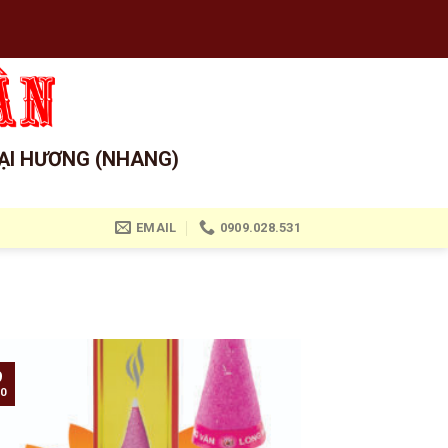
ẠI HƯƠNG (NHANG)
EMAIL
0909.028.531
9
0