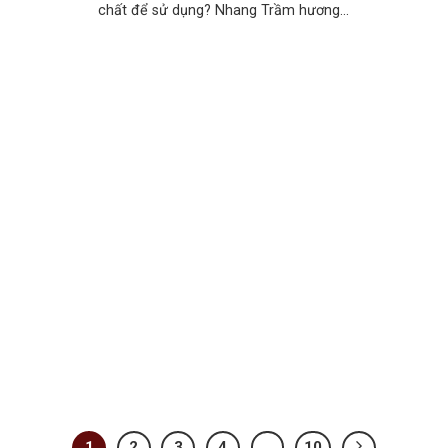
chất để sử dụng? Nhang Trầm hương...
1
2
3
4
…
10