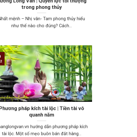
ương Long Vân | Quyền lực tối thượng
trong phong thủy
Nhất mệnh – Nhị vân- Tam phong thủy hiểu
như thế nào cho đúng? Cách...
9
2
Phương pháp kích tài lộc | Tiền tài vô
quanh năm
anglongvan.vn hướng dẫn phương pháp kích
tài lộc. Một số mẹo buôn bán đắt hàng...