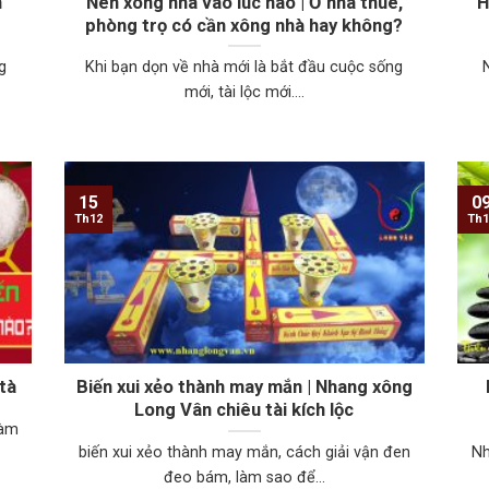
n
Nên xông nhà vào lúc nào | Ở nhà thuê,
H
phòng trọ có cần xông nhà hay không?
g
Khi bạn dọn về nhà mới là bắt đầu cuộc sống
mới, tài lộc mới....
15
0
Th12
Th1
 tà
Biến xui xẻo thành may mắn | Nhang xông
Long Vân chiêu tài kích lộc
làm
biến xui xẻo thành may mắn, cách giải vận đen
Nh
đeo bám, làm sao để...