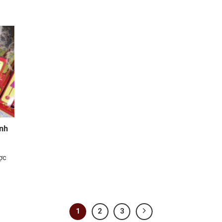
inh
ợc
1
2
3