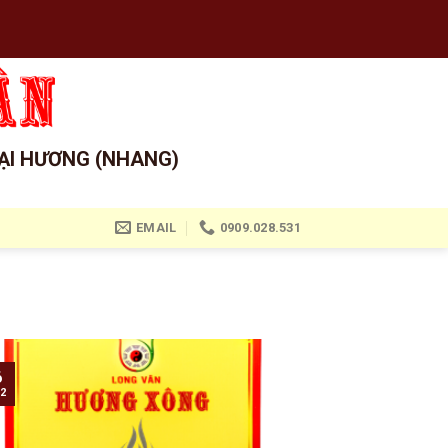
ẠI HƯƠNG (NHANG)
EMAIL
0909.028.531
6
2