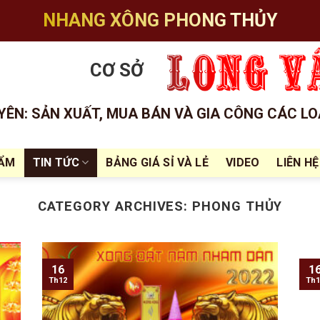
NHANG XÔNG PHONG THỦY
CƠ SỞ
ÊN: SẢN XUẤT, MUA BÁN VÀ GIA CÔNG CÁC LO
HẨM
TIN TỨC
BẢNG GIÁ SỈ VÀ LẺ
VIDEO
LIÊN HỆ
CATEGORY ARCHIVES:
PHONG THỦY
16
1
Th12
Th1