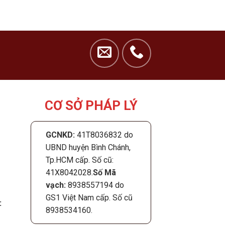
CƠ SỞ PHÁP LÝ
GCNKD:
41T8036832 do
UBND huyện Bình Chánh,
Tp.HCM cấp. Số cũ:
41X8042028.
Số Mã
vạch:
8938557194 do
GS1 Việt Nam cấp. Số cũ
:
8938534160.