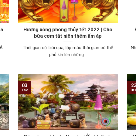
óa
Hương xông phong thủy tết 2022 | Cho
bữa cơm tất niên thêm ấm áp
 Á
Thời gian cứ trôi qua, lớp màu thời gian có thể
Nh
phủ kín lên những...
03
2
Th2
Th1