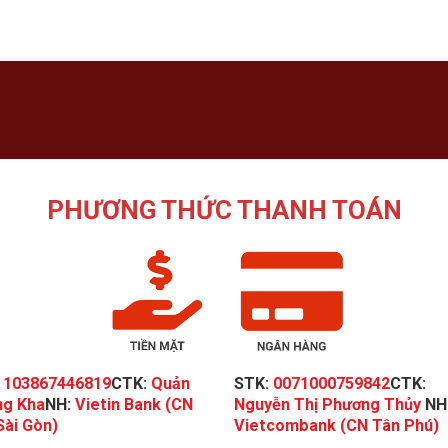
PHƯƠNG THỨC THANH TOÁN
:
103867446819
CTK:
Quản
STK:
0071000759842
CTK:
g Kha
NH:
Vietin Bank (CN
Nguyễn Thị Phương Thủy
NH
Sài Gòn)
Vietcombank (CN Tân Phú)