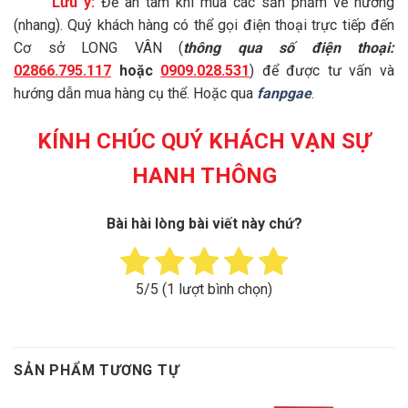
Lưu ý:
Để an tâm khi mua các sản phẩm về hương
(nhang). Quý khách hàng có thể gọi điện thoại trực tiếp đến
Cơ sở LONG VÂN (
thông qua số điện thoại:
02866.795.117
hoặc
0909.028.531
) để được tư vấn và
hướng dẫn mua hàng cụ thể. Hoặc qua
fanpgae
.
KÍNH CHÚC QUÝ KHÁCH VẠN SỰ
HANH THÔNG
Bài hài lòng bài viết này chứ?
5
/5 (
1
lượt bình chọn)
SẢN PHẨM TƯƠNG TỰ