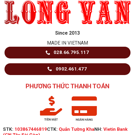
Since 2013
MADE IN VIETNAM
028.66.795.117
0902.461.477
PHƯƠNG THỨC THANH TOÁN
STK:
103867446819
CTK:
Quản Tường Kha
NH:
Vietin Bank