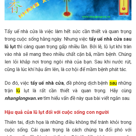
Tẩy uế nhà cửa là việc làm hết sức cần thiết và quan trọng
trong cuộc sống hằng ngày. Nhưng việc
tẩy uế nhà cửa sau
lũ lụt
thì càng quan trọng gấp nhiều lần. Bởi lẽ, lũ lụt khi tràn
vào nhà sẽ mang theo nhiều chất cặn bã, mầm bệnh. Chúng
len lỏi khắp nơi trong ngôi nhà của bạn. Sau khi nước rút,
cũng là lúc khí hậu ấm lên, là cơ hội để mầm bệnh phát tác.
Do đó, việc
tẩy uế nhà cửa
, đề phòng dịch bệnh
sau
những
trận
lũ
lụt là rất cần thiết và quan trọng. Hãy cùng
nhanglongvan.vn
tìm hiểu vấn đề này qua bài viết ngắn sau.
Hậu quả của lũ lụt đối với cuộc sống con người
Thiên tai, địch họa là những điều không thể tránh khỏi trong
cuộc sống. Cái quan trọng là cách chúng ta đối phó với