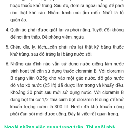
hoặc thuốc khử trùng. Sau đó, đem ra ngoài nắng để phơi
cho thật khô ráo. Nhằm tránh mùi ẩm mốc. Nhất là tủ
quần áo.
Quần áo phải được giặt lại và phơi nắng. Tuyệt đối không
để nơi ẩm thấp. Đề phòng viêm, ngứa.
Chén, dĩa, ly, tách,…cần phải rửa lại thật kỹ bằng thuốc
khử trùng, sau đó tráng lại bằng nước sôi.
Những gia đình nào vẫn sử dụng nước giếng làm nước
sinh hoạt thì cần sử dụng thuốc cloramin B. Với cloramin
B dạng viên 0,25g cho vào một gáo nước, đổ gáo nước
đó vào xô nước (25 lít) đã được làm trong và khuấy đều.
Khoảng 30 phút sau mới sử dụng nước. Với cloramin B
dạng bột thì cứ 1/3 thìa canh bột cloramin B dùng để khử
khuẩn lượng nước là 300 lít. Nước đã khử khuẩn cũng
phải đun sôi mới được uống. Đây là việc rất quan trọng.
Ngoài những việc quan trọng trên. Thì ngôi nhà