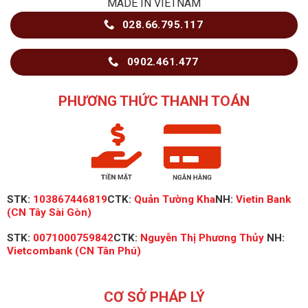
MADE IN VIETNAM
028.66.795.117
0902.461.477
PHƯƠNG THỨC THANH TOÁN
STK:
103867446819
CTK:
Quản Tường Kha
NH:
Vietin Bank
(CN Tây Sài Gòn)
STK:
0071000759842
CTK:
Nguyễn Thị Phương Thủy
NH:
Vietcombank (CN Tân Phú)
CƠ SỞ PHÁP LÝ