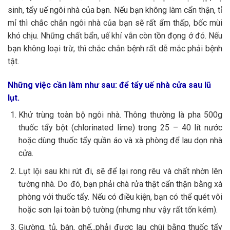
sinh, tẩy uế ngôi nhà của bạn. Nếu bạn không làm cẩn thận, tỉ
mỉ thì chắc chắn ngôi nhà của bạn sẽ rất ẩm thấp, bốc mùi
khó chịu. Những chất bẩn, uế khí vẫn còn tồn đọng ở đó. Nếu
bạn không loại trừ, thì chắc chắn bệnh rất dễ mắc phải bệnh
tật.
Những việc cần làm như sau: để tẩy uế nhà cửa sau lũ
lụt.
Khử trùng toàn bộ ngôi nhà. Thông thường là pha 500g
thuốc tẩy bột (chlorinated lime) trong 25 – 40 lít nước
hoặc dùng thuốc tẩy quần áo và xà phòng để lau dọn nhà
cửa.
Lụt lội sau khi rút đi, sẽ để lại rong rêu và chất nhờn lên
tường nhà. Do đó, bạn phải chà rửa thật cẩn thận bằng xà
phòng với thuốc tẩy. Nếu có điều kiện, bạn có thể quét vôi
hoặc sơn lại toàn bộ tường (nhưng như vậy rất tốn kém).
Giường, tủ, bàn, ghế,..phải được lau chùi bằng thuốc tẩy