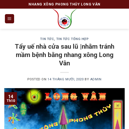
Skip
NHANG XÔNG PHONG THỦY LONG VÂN
to
content
TIN TỨC
,
TIN TỨC TỔNG HỢP
Tẩy uế nhà cửa sau lũ |nhằm tránh
mầm bệnh bằng nhang xông Long
Vân
POSTED ON
14 THÁNG MƯỜI, 2020
BY
ADMIN
14
Th10