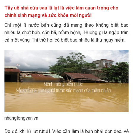
Tẩy uế nhà cửa sau lũ lụt là việc làm quan trọng cho
chính sinh mạng và sức khỏe mỗi người
Chỉ một ít nước bẩn cũng đã mang theo không biết bao
nhiêu là chất bẩn, căn bã, mầm bệnh,…Huống gì là ngập tràn
cả một vùng. Thì thử hỏi có biết bao nhiêu là thứ nguy hiểm.
nhanglongvan.vn
Do đó, khi lũ lụt rút đi. Việc cần làm là bạn phải dọn dẹp, vệ