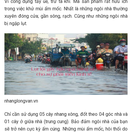
Vì công dụng tẩy uế, trừ tà khí. Mà sản phẩm rất hữu ích
trong việc khử mùi ẩm mốc. Nhất là những ngôi nhà thường
xuyên đóng cửa; gần sông, rạch. Cũng như những ngôi nhà
bị ngập lụt.
nhanglongvan.vn
Chỉ cần sử dụng 05 cây nhang xông, đốt theo 04 góc nhà và
01 cây ở giữa nhà (trung cung). Bảo đảm ngôi nhà của bạn
sẽ trở nên cực kỳ ấm cúng. Những mùi ẩm mốc, hôi thối do