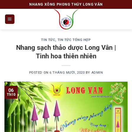
Skip
NHANG XÔNG PHONG THỦY LONG VÂN
to
content
TIN TỨC
,
TIN TỨC TỔNG HỢP
Nhang sạch thảo dược Long Vân |
Tinh hoa thiên nhiên
POSTED ON
6 THÁNG MƯỜI, 2020
BY
ADMIN
06
Th10