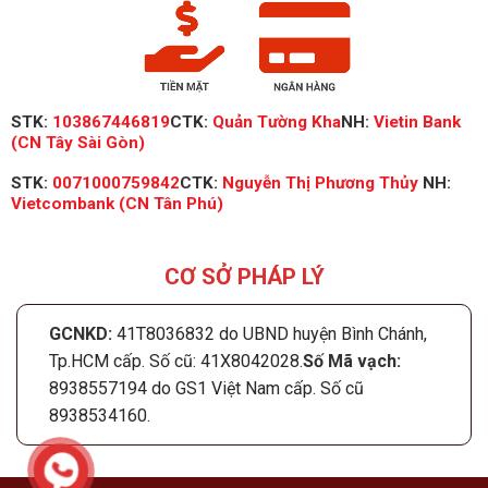
STK:
103867446819
CTK:
Quản Tường Kha
NH:
Vietin Bank
(CN Tây Sài Gòn)
STK:
0071000759842
CTK:
Nguyễn Thị Phương Thủy
NH:
Vietcombank (CN Tân Phú)
CƠ SỞ PHÁP LÝ
GCNKD:
41T8036832 do UBND huyện Bình Chánh,
Tp.HCM cấp. Số cũ: 41X8042028.
Số Mã vạch:
8938557194 do GS1 Việt Nam cấp. Số cũ
8938534160.