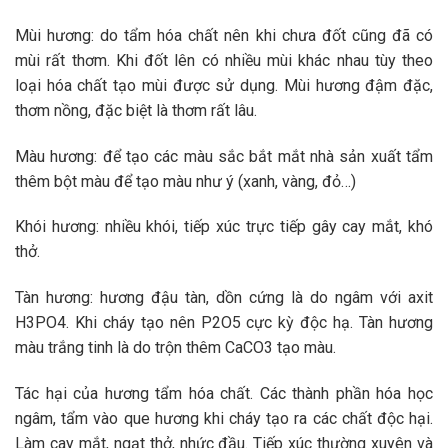
Mùi hương: do tẩm hóa chất nên khi chưa đốt cũng đã có
mùi rất thơm. Khi đốt lên có nhiều mùi khác nhau tùy theo
loại hóa chất tạo mùi được sử dụng. Mùi hương đậm đặc,
thơm nồng, đặc biệt là thơm rất lâu.
Màu hương: để tạo các màu sắc bắt mắt nhà sản xuất tẩm
thêm bột màu để tạo màu như ý (xanh, vàng, đỏ…)
Khói hương: nhiều khói, tiếp xúc trực tiếp gây cay mắt, khó
thở.
Tàn hương: hương đậu tàn, dồn cứng là do ngâm với axit
H3PO4. Khi cháy tạo nên P2O5 cực kỳ độc hạ. Tàn hương
màu trắng tinh là do trộn thêm CaCO3 tạo màu.
Tác hại của hương tẩm hóa chất. Các thành phần hóa học
ngâm, tẩm vào que hương khi cháy tạo ra các chất độc hại.
Làm cay mắt, ngạt thở, nhức đầu. Tiếp xúc thường xuyên và