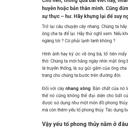
Cho nên, thông qua bài viết này, nh
huyễn hoặc bản thân mình. Cũng đừn
sự thực – hư. Hãy khựng lại để suy n
Trở lại câu chuyện cây nhang. Chúng ta hã
ông cha ta để lại. Hãy thử nghĩ xem. Nếu k
ngàng tới ? Có phải lạnh tanh không ?
Hình ảnh hay ký ức về ông bà, tổ tiên mấy
thờ. Chúng ta mới hằng ngày nhìn mặt ông b
là truyền thống, là sự gửi gắm của ông cha 
trang cho chúng ta bước trên đường đời.
Đối với cây
nhang xông
. Bản chất của nó 
thế nó cũng không thể đại diện cho bất c
được sử dụng như một món đồ phong thủy. 
mà còn thêm yếu tố phong thủy. Tác dụng ba
Vậy yếu tố phong thủy nằm ở đâu 