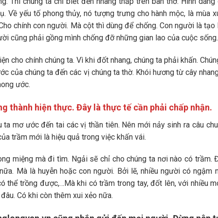
g. Thì chúng ta chỉ biết đến nhang thắp trên bàn thờ. Hình dáng
rụ. Về yếu tố phong thủy, nó tượng trưng cho hành mộc, là mùa x
 Cho chính con người. Mà cột thì dùng để chống. Con người là tạo
người cũng phải gồng mình chống đỡ những gian lao của cuộc sống.
ện cho chính chúng ta. Vì khi đốt nhang, chúng ta phải khấn. Chún
 của chúng ta đến các vị chúng ta thờ. Khói hương từ cây nhan
mong ước.
thành hiện thực. Đây là thực tế cần phải chấp nhận.
ta mơ ước đến tai các vị thần tiên. Nên mới nảy sinh ra câu ch
ủa trầm mới là hiệu quả trong việc khấn vái.
ng miệng mà đi tìm. Ngải sẽ chỉ cho chúng ta nơi nào có trầm. 
nữa. Mà là huyễn hoặc con người. Bởi lẽ, nhiều người có ngậm 
thể trồng được,…Mà khi có trầm trong tay, đốt lên, với nhiều 
đâu. Có khi còn thêm xui xẻo nữa.