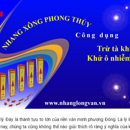
h lý. Đây là thành tựu to lớn của nền văn minh phương Đông. Là lý 
ay, chúng ta cũng không thể nào giải thích rõ ràng ý nghĩa của 