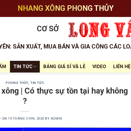
NHANG XÔNG PHONG THỦY
CƠ SỞ
ÊN: SẢN XUẤT, MUA BÁN VÀ GIA CÔNG CÁC LO
HẨM
TIN TỨC
BẢNG GIÁ SỈ VÀ LẺ
VIDEO
LIÊN HỆ
PHONG THỦY
,
TIN TỨC
 xông | Có thực sự tồn tại hay không
?
D ON
19 THÁNG CHÍN, 2020
BY
ADMIN