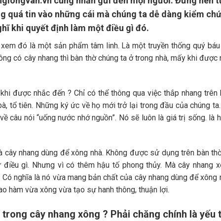
anglongvan.vn cũng nhắn gửi đến mọi người. Đừng nên t
g quá tin vào những cái mà chúng ta dễ dàng kiểm ch
ghĩ khi quyết định làm một điều gì đó.
y xem đó là một sản phẩm tâm linh. Là một truyền thống quý bá
hông có cây nhang thì bàn thờ chúng ta ở trong nhà, mấy khi được
 khi được nhắc đến ? Chỉ có thể thông qua việc thắp nhang trên
à, tổ tiên. Những ký ức về họ mới trở lại trong đầu của chúng ta
về câu nói “uống nước nhớ nguồn”. Nó sẽ luôn là giá trị sống. là 
là cây nhang dùng để xông nhà. Không được sử dụng trên bàn thờ
ứ điều gì. Nhưng vì có thêm hậu tố phong thủy. Mà cây nhang 
Có nghĩa là nó vừa mang bản chất của cây nhang dùng để xông 
o hàm vừa xông vừa tạo sự hanh thông, thuận lợi.
trong cây nhang xông ? Phải chăng chính là yếu 