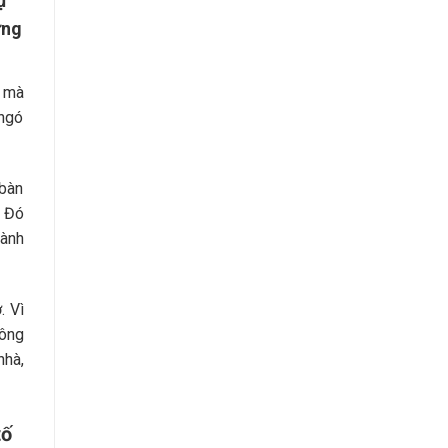
ự
ứng
u mà
 ngó
 bàn
. Đó
hành
. Vì
xông
nhà,
tố