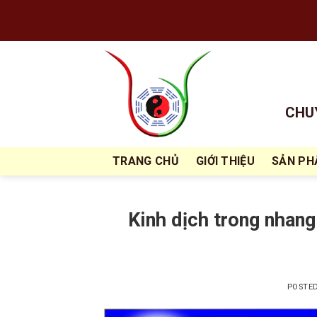
Skip
to
content
CHUY
TRANG CHỦ
GIỚI THIỆU
SẢN P
Kinh dịch trong nhang
POSTE