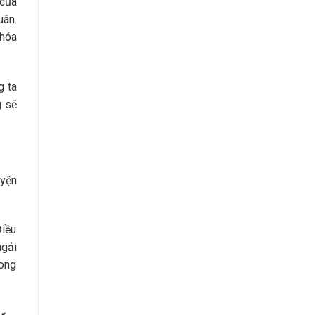
 của
uân.
 hóa
g ta
g sẽ
uyện
Điều
ngải
mong