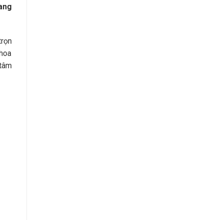
ang
trọn
khoa
 tâm