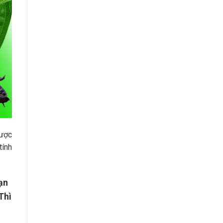
dược
tính
ạn
Thì