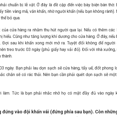
phải chuẩn bị lễ vật. Ở đây là đề cập đến việc bày biện bàn thờ.
iấy tiền vàng mã, văn khấn, nhờ người khấn (nếu bạn không rành).
 thể bỏ qua.
 của cửa hàng ra nhằm thu hút người qua lại. Nếu có thêm các 
thị hiếu. Cũng như tăng lượng khí dương cho cửa hàng. Ở đây, nếu
i. Đợi sau khi khấn xong mới mở ra. Tuyệt đối không để người
nên treo trước 03 ngày (phủ giấy hay vải đỏ). Đối với nhà xưởng,
 thành.
03 ngày. Bạn phải lau dọn sạch sẽ cửa hàng, tẩy uế, đốt phong l
chắc chắn sẽ có rác thải. Nên bạn cần phải quét dọn sạch sẽ một
i làm. Tức là bạn phải nhắc nhở họ có mặt đầy đủ vào ngày 
 đứng vào đội khấn vái (đứng phía sau bạn). Còn nhữn