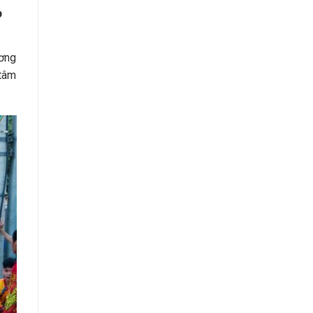
ọ
ương
 tâm