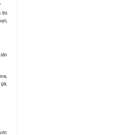
.
 thì
bạn,
kiện
hoa,
 gà,
hước