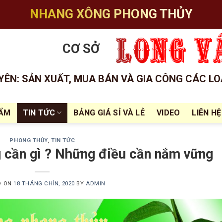
NHANG XÔNG PHONG THỦY
CƠ SỞ
ÊN: SẢN XUẤT, MUA BÁN VÀ GIA CÔNG CÁC LO
HẨM
TIN TỨC
BẢNG GIÁ SỈ VÀ LẺ
VIDEO
LIÊN HỆ
PHONG THỦY
,
TIN TỨC
g cần gì ? Những điều cần nắm vững
D ON
18 THÁNG CHÍN, 2020
BY
ADMIN