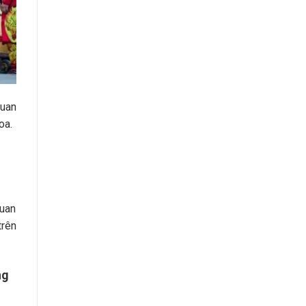
quan
oa.
quan
trên
ng