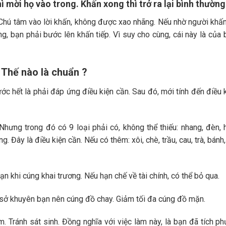
hì mời họ vào trong. Khấn xong thì trở ra lại bình thường
. Chú tâm vào lời khấn, không được xao nhãng. Nếu nhờ người khấn
g, bạn phải bước lên khấn tiếp. Vì suy cho cùng, cái này là của 
Thế nào là chuẩn ?
 hết là phải đáp ứng điều kiện cần. Sau đó, mới tính đến điều 
hưng trong đó có 9 loại phải có, không thể thiếu: nhang, đèn, 
g. Đây là điều kiện cần. Nếu có thêm: xôi, chè, trầu, cau, trà, bánh,
n khi cúng khai trương. Nếu hạn chế về tài chính, có thể bỏ qua.
ơ sở khuyên bạn nên cúng đồ chay. Giảm tối đa cúng đồ mặn.
âm. Tránh sát sinh. Đồng nghĩa với việc làm này, là bạn đã tích p