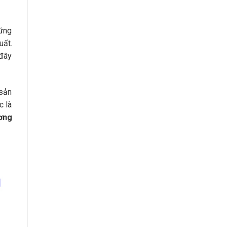
hững
uất.
 đây
 sản
c là
ơng