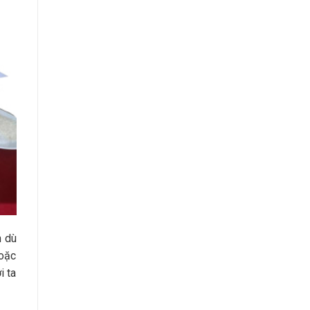
n dù
hoặc
i ta