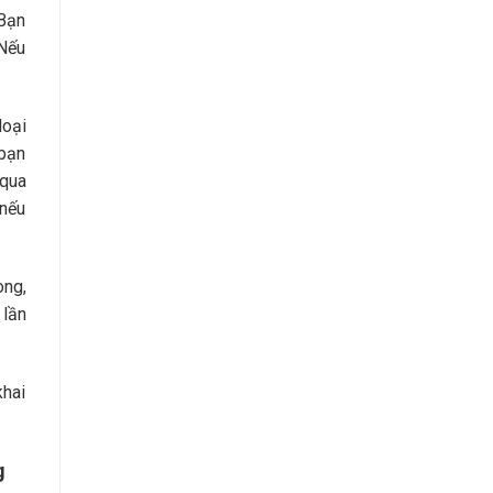
 Bạn
 Nếu
loại
 bạn
 qua
 nếu
ong,
 lần
khai
g