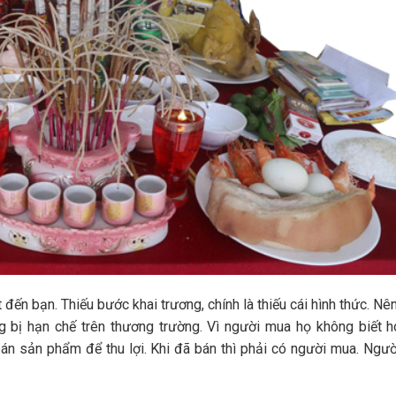
đến bạn. Thiếu bước khai trương, chính là thiếu cái hình thức. Nê
 bị hạn chế trên thương trường. Vì người mua họ không biết 
bán sản phẩm để thu lợi. Khi đã bán thì phải có người mua. Ngườ