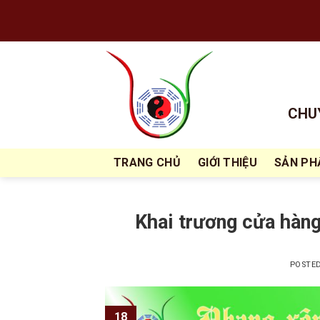
Skip
to
content
CHUY
TRANG CHỦ
GIỚI THIỆU
SẢN P
Khai trương cửa hàn
POSTE
18