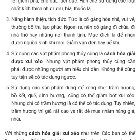
lời gièm pha, chê bai,…tiết dục. Hạn chế sử dụng các loại
chất kích thích như rượu, bia, thuốc lá,…
Năng hành thiện, tích đức. Tức là cố gắng hòa nhã, vui vẻ,
thường bố thí, tạo phúc. Ngoài ra, nên cố gắng đi chùa, đi
nhà thờ hay những nơi thanh tịnh. Mục đích là để nhận
được nguồn sinh khí mới. Giảm vận đen hay uế khí.
Sử dụng các vật phẩm phong thủy cũng là
cách hóa giải
được xui xẻo
. Nhưng vật phẩm phong thủy cũng cần
phải được những người am hiểu chỉ dẫn. Không thể dùng
tùy tiện sẽ có tác dụng ngược.
Sử dụng các sản phẩm dùng để xông như: trầm hương,
bồ kết, quế, đinh hương,…cũng có thể giảm bớt xui xẻo.
Nhưng chỉ có trầm hương là có thể có tác dụng. Tuy nhiên,
trầm hương thì giá rất cao và rất dễ mua nhầm hàng giả,
nhái.
Với những
cách hóa giải xui xẻo
như trên. Các bạn có thể