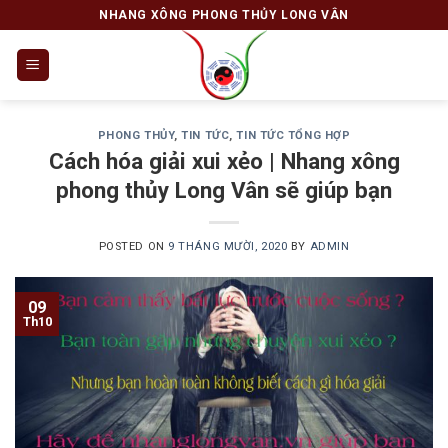
Skip
NHANG XÔNG PHONG THỦY LONG VÂN
to
content
PHONG THỦY
,
TIN TỨC
,
TIN TỨC TỔNG HỢP
Cách hóa giải xui xẻo | Nhang xông
phong thủy Long Vân sẽ giúp bạn
POSTED ON
9 THÁNG MƯỜI, 2020
BY
ADMIN
09
Th10