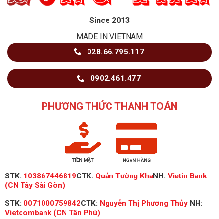
Since 2013
MADE IN VIETNAM
028.66.795.117
0902.461.477
PHƯƠNG THỨC THANH TOÁN
STK:
103867446819
CTK:
Quản Tường Kha
NH:
Vietin Bank
(CN Tây Sài Gòn)
STK:
0071000759842
CTK:
Nguyễn Thị Phương Thủy
NH:
Vietcombank (CN Tân Phú)