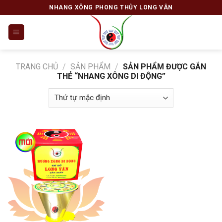
Skip
NHANG XÔNG PHONG THỦY LONG VÂN
to
content
TRANG CHỦ
/
SẢN PHẨM
/
SẢN PHẨM ĐƯỢC GẮN
THẺ “NHANG XÔNG DI ĐỘNG”