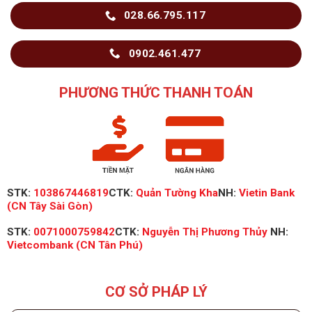
028.66.795.117
0902.461.477
PHƯƠNG THỨC THANH TOÁN
STK:
103867446819
CTK:
Quản Tường Kha
NH:
Vietin Bank
(CN Tây Sài Gòn)
STK:
0071000759842
CTK:
Nguyễn Thị Phương Thủy
NH:
Vietcombank (CN Tân Phú)
CƠ SỞ PHÁP LÝ